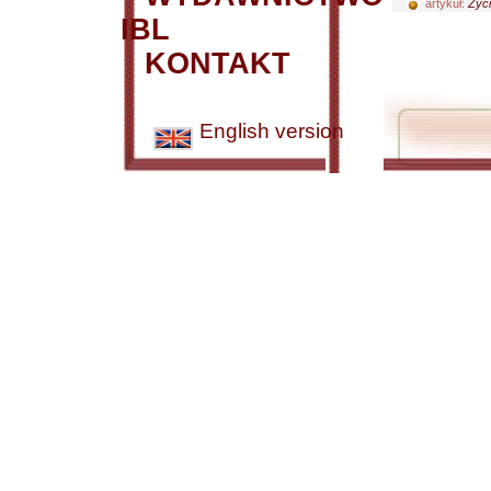
artykuł:
Życi
IBL
KONTAKT
English version