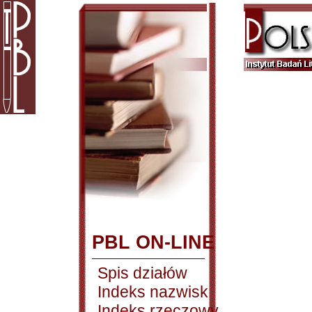
PBL ON-LINE
Spis działów
Indeks nazwisk
Indeks rzeczowy