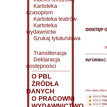
Kartoteka
czasopism
Kartoteka teatrów
Kartoteka
DOSTĘP O
wydawnictw
Szukaj tytułu/słowa
|
S
Transliteracja
Deklaracja
INFORMACJ
dostępności
O PBL
ŹRÓDŁA
DANYCH
Inne zapisy dotyc
artykuł:
Expr
O PRACOWNI
artykuł:
Odgł
WYDAWNICTWO
artykuł:
Wiad