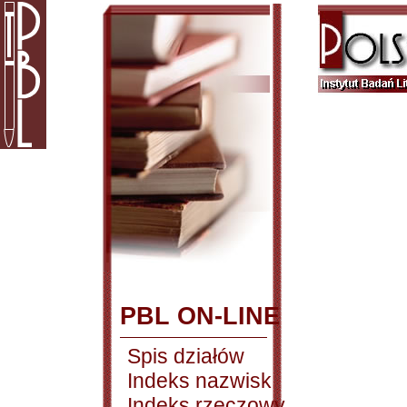
PBL ON-LINE
Spis działów
Indeks nazwisk
Indeks rzeczowy