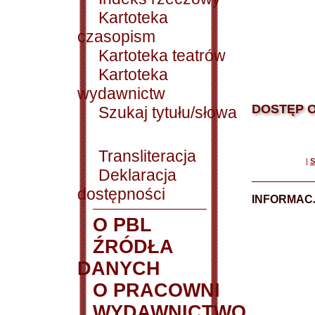
Kartoteka
czasopism
Kartoteka teatrów
Kartoteka
wydawnictw
DOSTĘP O
Szukaj tytułu/słowa
Transliteracja
|
S
Deklaracja
dostępności
INFORMACJ
O PBL
ŹRÓDŁA
DANYCH
O PRACOWNI
WYDAWNICTWO