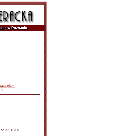
czasopism
|
ułu
|
, od 27 IX 2001