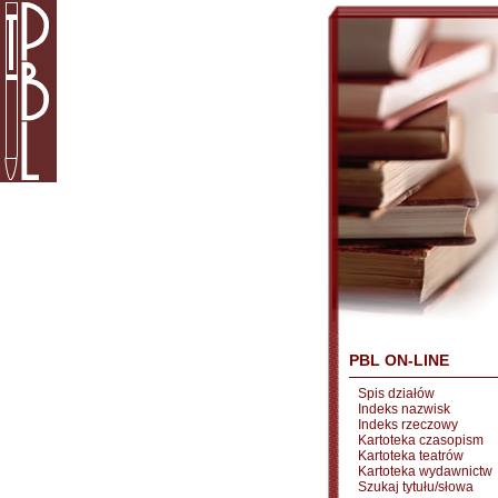
PBL ON-LINE
Spis działów
Indeks nazwisk
Indeks rzeczowy
Kartoteka czasopism
Kartoteka teatrów
Kartoteka wydawnictw
Szukaj tytułu/słowa