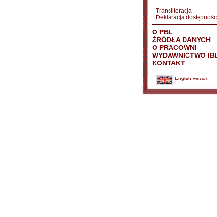
Transliteracja
Deklaracja dostępnośc
O PBL
ŹRÓDŁA DANYCH
O PRACOWNI
WYDAWNICTWO IB
KONTAKT
English version