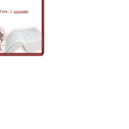
4
(not....)
szczegóły