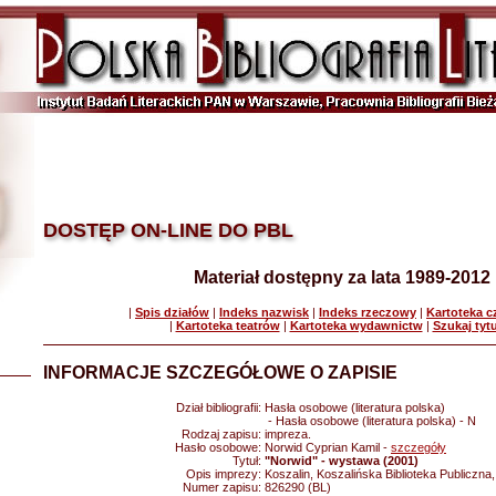
DOSTĘP ON-LINE DO PBL
Materiał dostępny za lata 1989-2012
|
Spis działów
|
Indeks nazwisk
|
Indeks rzeczowy
|
Kartoteka 
|
Kartoteka teatrów
|
Kartoteka wydawnictw
|
Szukaj tyt
INFORMACJE SZCZEGÓŁOWE O ZAPISIE
Dział bibliografii:
Hasła osobowe (literatura polska)
- Hasła osobowe (literatura polska) - N
Rodzaj zapisu:
impreza.
Hasło osobowe:
Norwid Cyprian Kamil -
szczegóły
Tytuł:
"Norwid" - wystawa (2001)
Opis imprezy:
Koszalin, Koszalińska Biblioteka Publiczna
Numer zapisu:
826290 (BL)