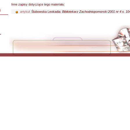
Inne zapisy dotyczące tego materiału:
i
artykuł:
Ślubowska Leokadia:
Bibliotekarz Zachodniopomorski 2001 nr 4 s. 10
L