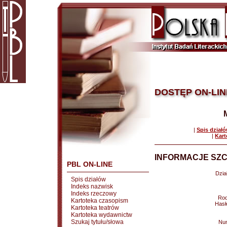
DOSTĘP ON-LIN
|
Spis dział
|
Kart
INFORMACJE SZC
PBL ON-LINE
Dział
Spis działów
Indeks nazwisk
Indeks rzeczowy
Rod
Kartoteka czasopism
Hasł
Kartoteka teatrów
Kartoteka wydawnictw
Szukaj tytułu/słowa
Nu