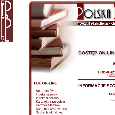
DOSTĘP ON-LIN
|
Spis dział
|
Kart
PBL ON-LINE
INFORMACJE SZC
Spis działów
Dział
Indeks nazwisk
Indeks rzeczowy
Rod
Kartoteka czasopism
Kartoteka teatrów
Kartoteka wydawnictw
Szukaj tytułu/słowa