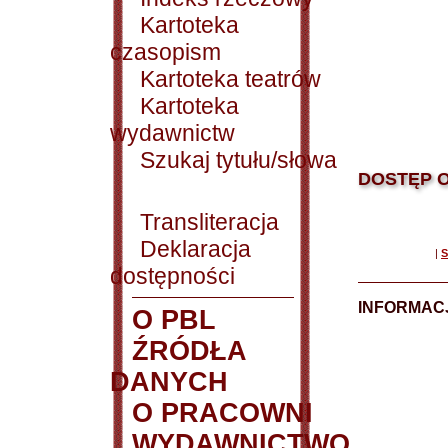
Kartoteka
czasopism
Kartoteka teatrów
Kartoteka
wydawnictw
Szukaj tytułu/słowa
DOSTĘP O
Transliteracja
Deklaracja
|
S
dostępności
INFORMACJ
O PBL
ŹRÓDŁA
DANYCH
O PRACOWNI
WYDAWNICTWO