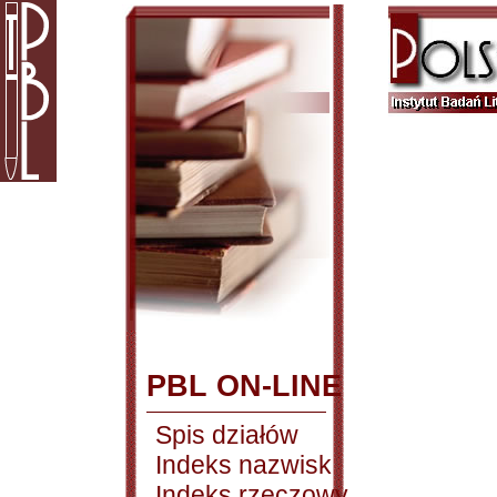
PBL ON-LINE
Spis działów
Indeks nazwisk
Indeks rzeczowy