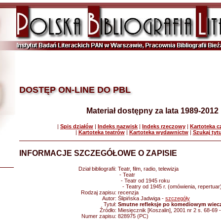
DOSTĘP ON-LINE DO PBL
Materiał dostępny za lata 1989-2012
|
Spis działów
|
Indeks nazwisk
|
Indeks rzeczowy
|
Kartoteka 
|
Kartoteka teatrów
|
Kartoteka wydawnictw
|
Szukaj tyt
INFORMACJE SZCZEGÓŁOWE O ZAPISIE
Dział bibliografii:
Teatr, film, radio, telewizja
- Teatr
- Teatr od 1945 roku
- Teatry od 1945 r. (omówienia, repertuar
Rodzaj zapisu:
recenzja
Autor:
Ślipińska Jadwiga -
szczegóły
Tytuł:
Smutne refleksje po komediowym wiec
Źródło:
Miesięcznik [Koszalin], 2001 nr 2 s. 68-69 
Numer zapisu:
828975 (PC)