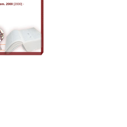
em. 2000
[2000] -