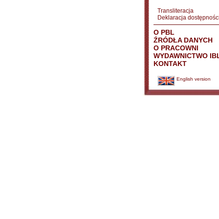
Transliteracja
Deklaracja dostępnośc
O PBL
ŹRÓDŁA DANYCH
O PRACOWNI
WYDAWNICTWO IB
KONTAKT
English version