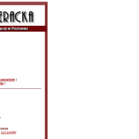
czasopism
|
ułu
|
)
zorze
-
szczegóły