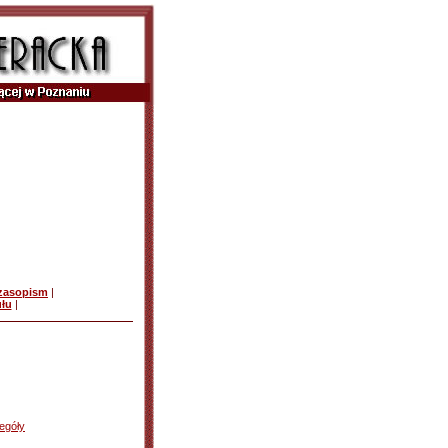
czasopism
|
ułu
|
egóły