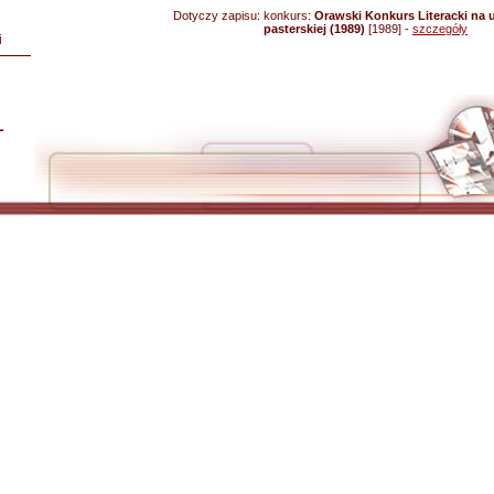
Dotyczy zapisu:
konkurs:
Orawski Konkurs Literacki na 
pasterskiej (1989)
[1989] -
szczegóły
i
L