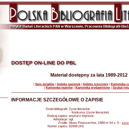
DOSTĘP ON-LINE DO PBL
Materiał dostępny za lata 1989-2012
|
Spis działów
|
Indeks nazwisk
|
Indeks rzeczowy
|
Kartoteka 
|
Kartoteka teatrów
|
Kartoteka wydawnictw
|
Szukaj tyt
INFORMACJE SZCZEGÓŁOWE O ZAPISIE
Dział bibliografii:
Życie literackie
- Konkursy (życie literackie)
Rodzaj zapisu:
artykuł o imprezie
Adnotacje:
ogł.
Źródło:
Słowo Powszechne, 1989 nr 54 s. 5 -
szcz
Numer zapisu:
82908 (IH)