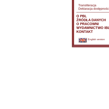
Transliteracja
Deklaracja dostępnośc
O PBL
ŹRÓDŁA DANYCH
O PRACOWNI
WYDAWNICTWO IB
KONTAKT
English version