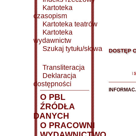
Kartoteka
czasopism
Kartoteka teatrów
Kartoteka
wydawnictw
Szukaj tytułu/słowa
DOSTĘP O
Transliteracja
|
S
Deklaracja
dostępności
INFORMACJ
O PBL
ŹRÓDŁA
DANYCH
O PRACOWNI
WYDAWNICTWO