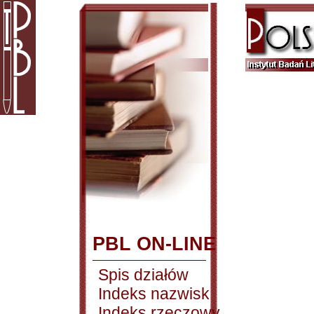
PBL ON-LINE
Spis działów
Indeks nazwisk
Indeks rzeczowy