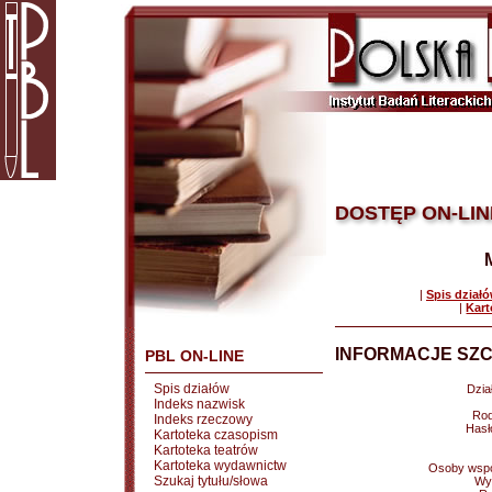
DOSTĘP ON-LIN
|
Spis dział
|
Kart
INFORMACJE SZC
PBL ON-LINE
Spis działów
Dział
Indeks nazwisk
Rod
Indeks rzeczowy
Hasł
Kartoteka czasopism
Kartoteka teatrów
Kartoteka wydawnictw
Osoby wspó
Szukaj tytułu/słowa
Wy