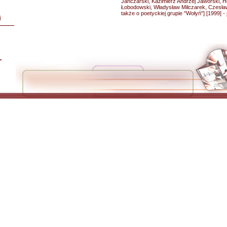
Janczarski, Kazimierz Andrzej Jaworski, 
Łobodowski, Władysław Milczarek, Czesła
także o poetyckiej grupie "Wołyń"] [1999] -
i
L