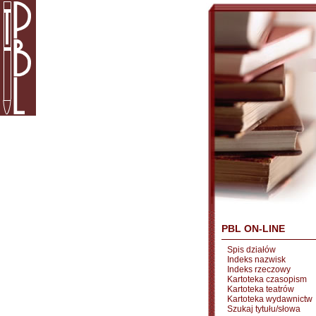
PBL ON-LINE
Spis działów
Indeks nazwisk
Indeks rzeczowy
Kartoteka czasopism
Kartoteka teatrów
Kartoteka wydawnictw
Szukaj tytułu/słowa