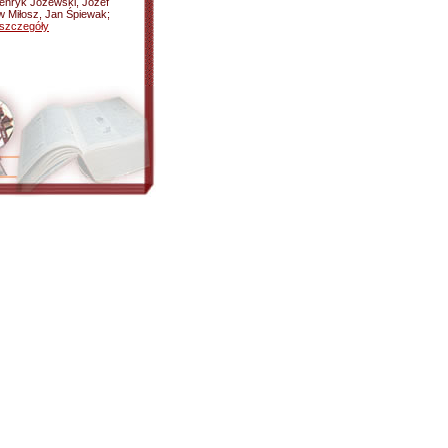
Henryk Józewski, Józef
w Miłosz, Jan Śpiewak;
szczegóły