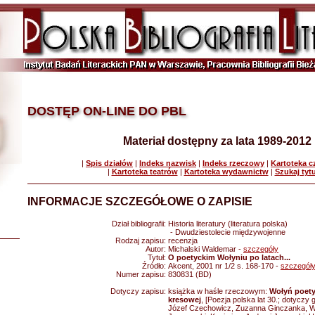
DOSTĘP ON-LINE DO PBL
Materiał dostępny za lata 1989-2012
|
Spis działów
|
Indeks nazwisk
|
Indeks rzeczowy
|
Kartoteka 
|
Kartoteka teatrów
|
Kartoteka wydawnictw
|
Szukaj tyt
INFORMACJE SZCZEGÓŁOWE O ZAPISIE
Dział bibliografii:
Historia literatury (literatura polska)
- Dwudziestolecie międzywojenne
Rodzaj zapisu:
recenzja
Autor:
Michalski Waldemar -
szczegóły
Tytuł:
O poetyckim Wołyniu po latach...
Źródło:
Akcent, 2001 nr 1/2 s. 168-170 -
szczegół
Numer zapisu:
830831 (BD)
Dotyczy zapisu:
książka w haśle rzeczowym:
Wołyń poety
kresowej
, [Poezja polska lat 30.; dotyczy
Józef Czechowicz, Zuzanna Ginczanka, W