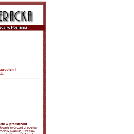
czasopism
|
ułu
|
y
cki w przestrzeni
 głównie twórczości poetów:
acław Iwaniuk, Czesław