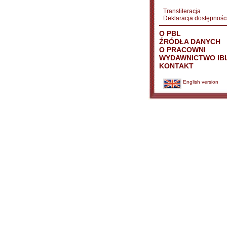
Transliteracja
Deklaracja dostępnośc
O PBL
ŹRÓDŁA DANYCH
O PRACOWNI
WYDAWNICTWO IB
KONTAKT
English version