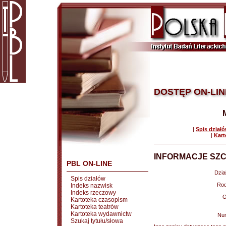
DOSTĘP ON-LIN
|
Spis dział
|
Kart
INFORMACJE SZC
PBL ON-LINE
Dział
Spis działów
Rod
Indeks nazwisk
Indeks rzeczowy
O
Kartoteka czasopism
Kartoteka teatrów
Kartoteka wydawnictw
Nu
Szukaj tytułu/słowa