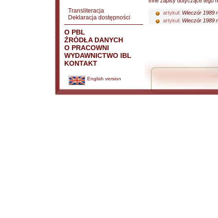
Inne zapisy dotyczące tego m
Transliteracja
artykuł:
Wieczór 1989 n
Deklaracja dostępności
artykuł:
Wieczór 1989 n
O PBL
ŹRÓDŁA DANYCH
O PRACOWNI
WYDAWNICTWO IBL
KONTAKT
English version