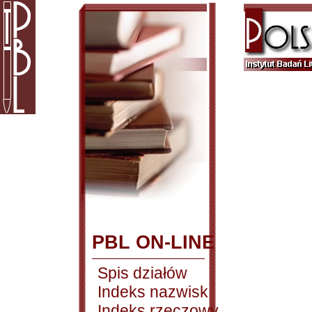
PBL ON-LINE
Spis działów
Indeks nazwisk
Indeks rzeczowy