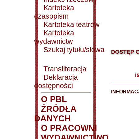
Kartoteka
czasopism
Kartoteka teatrów
Kartoteka
wydawnictw
Szukaj tytułu/słowa
DOSTĘP O
Transliteracja
|
S
Deklaracja
dostępności
INFORMACJ
O PBL
ŹRÓDŁA
DANYCH
O PRACOWNI
WYDAWNICTWO