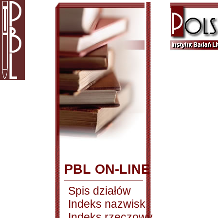
PBL ON-LINE
Spis działów
Indeks nazwisk
Indeks rzeczowy