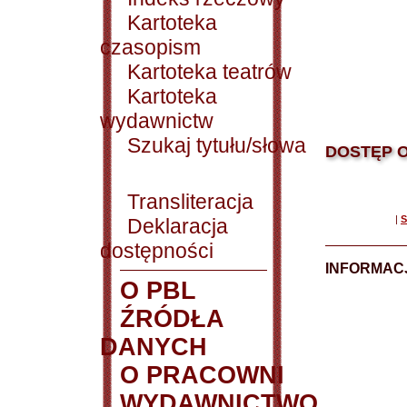
Kartoteka
czasopism
Kartoteka teatrów
Kartoteka
wydawnictw
Szukaj tytułu/słowa
DOSTĘP O
Transliteracja
|
S
Deklaracja
dostępności
INFORMACJ
O PBL
ŹRÓDŁA
DANYCH
O PRACOWNI
WYDAWNICTWO