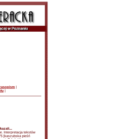
czasopism
|
ułu
|
azali...
. Interpretacja tekstów
75 [kaszubska pieśń