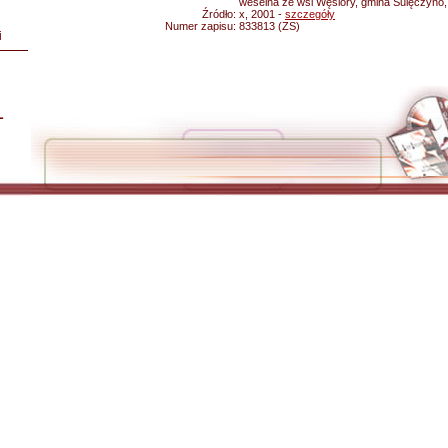
weselna ze wsi Węsiory, gmina Sulęczyno,
Źródło:
x, 2001 -
szczegóły
Numer zapisu:
833813 (ZS)
i
L