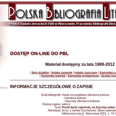
DOSTĘP ON-LINE DO PBL
Materiał dostępny za lata 1989-2012
|
Spis działów
|
Indeks nazwisk
|
Indeks rzeczowy
|
Kartoteka 
|
Kartoteka teatrów
|
Kartoteka wydawnictw
|
Szukaj tyt
INFORMACJE SZCZEGÓŁOWE O ZAPISIE
Dział bibliografii:
Hasła szczegółowe (literatura polska)
- Literatura ludowa
- Kaszuby (literatura ludowa)
Rodzaj zapisu:
wiersz
Tytuł:
Przed dwór zajechali, na bryczkę sadac k
Adnotacje:
[w ks.:] Janina Szymańska: Słowo śpiewane
folklorystycznych. Warszawa 2001, s. 74-