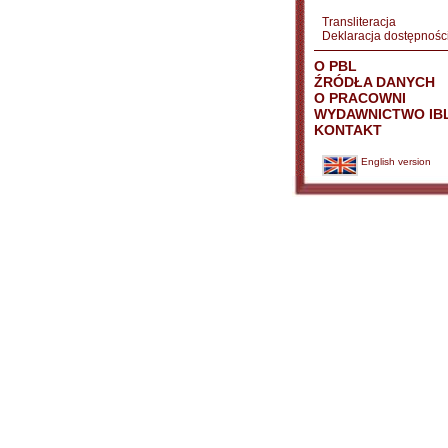
Transliteracja
Deklaracja dostępnośc
O PBL
ŹRÓDŁA DANYCH
O PRACOWNI
WYDAWNICTWO IB
KONTAKT
English version