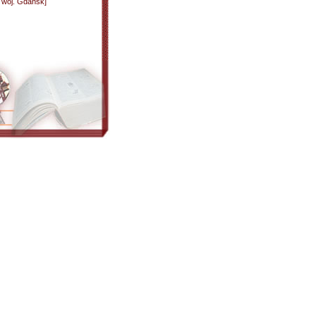
 woj. Gdańsk]