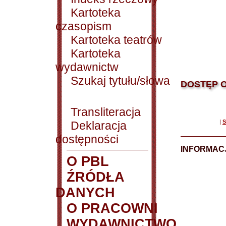
Kartoteka
czasopism
Kartoteka teatrów
Kartoteka
wydawnictw
Szukaj tytułu/słowa
DOSTĘP O
Transliteracja
|
S
Deklaracja
dostępności
INFORMACJ
O PBL
ŹRÓDŁA
DANYCH
O PRACOWNI
WYDAWNICTWO