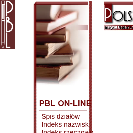
PBL ON-LINE
Spis działów
Indeks nazwisk
Indeks rzeczowy