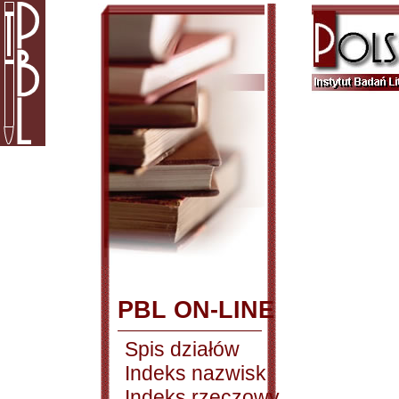
PBL ON-LINE
Spis działów
Indeks nazwisk
Indeks rzeczowy