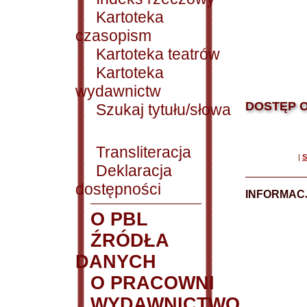
Kartoteka
czasopism
Kartoteka teatrów
Kartoteka
wydawnictw
DOSTĘP O
Szukaj tytułu/słowa
Transliteracja
|
S
Deklaracja
dostępności
INFORMACJ
O PBL
ŹRÓDŁA
DANYCH
O PRACOWNI
WYDAWNICTWO