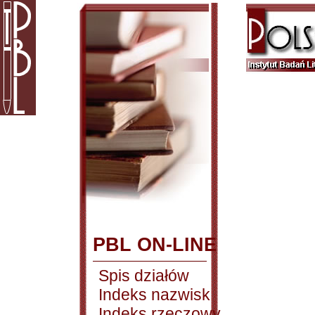
PBL ON-LINE
Spis działów
Indeks nazwisk
Indeks rzeczowy