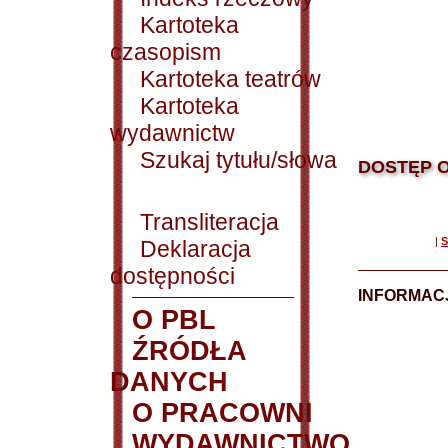
Kartoteka
czasopism
Kartoteka teatrów
Kartoteka
wydawnictw
Szukaj tytułu/słowa
DOSTĘP O
Transliteracja
|
S
Deklaracja
dostępności
INFORMACJ
O PBL
ŹRÓDŁA
DANYCH
O PRACOWNI
WYDAWNICTWO