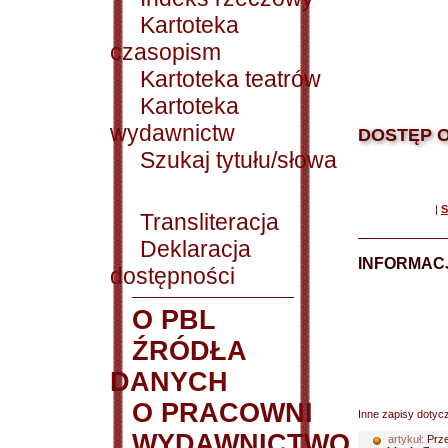
Kartoteka
czasopism
Kartoteka teatrów
Kartoteka
wydawnictw
DOSTĘP O
Szukaj tytułu/słowa
|
S
Transliteracja
Deklaracja
INFORMACJ
dostępności
O PBL
ŹRÓDŁA
DANYCH
O PRACOWNI
Inne zapisy dotyc
WYDAWNICTWO
artykuł:
Prze