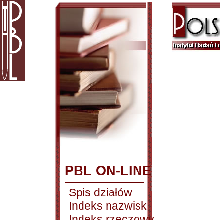
PBL ON-LINE
Spis działów
Indeks nazwisk
Indeks rzeczowy