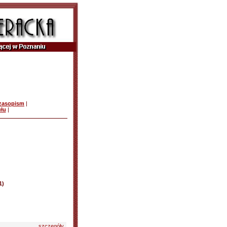
czasopism
|
ułu
|
1)
szczegóły