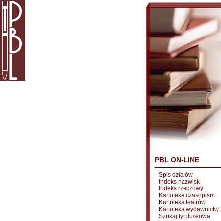
PBL ON-LINE
Spis działów
Indeks nazwisk
Indeks rzeczowy
Kartoteka czasopism
Kartoteka teatrów
Kartoteka wydawnictw
Szukaj tytułu/słowa