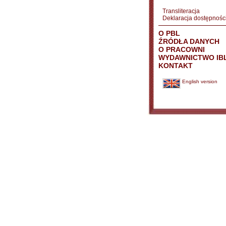
Transliteracja
Deklaracja dostępnośc
O PBL
ŹRÓDŁA DANYCH
O PRACOWNI
WYDAWNICTWO IB
KONTAKT
English version