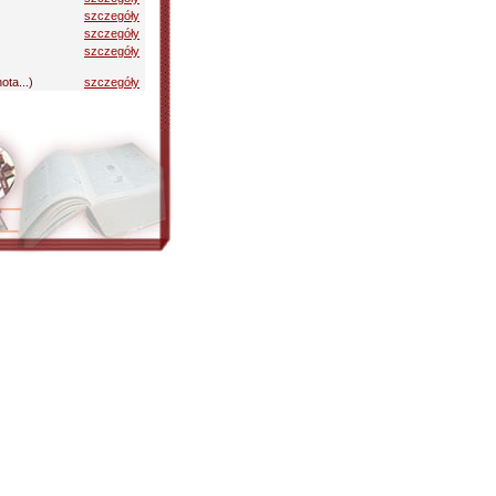
szczegóły
szczegóły
szczegóły
ota...)
szczegóły