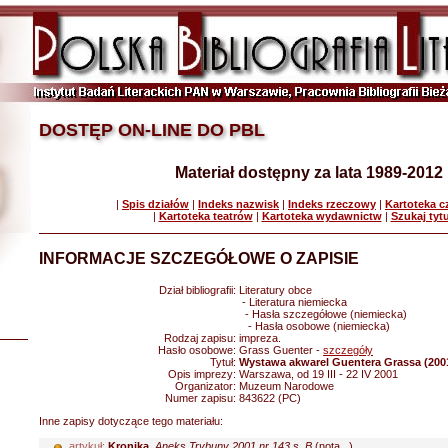
DOSTĘP ON-LINE DO PBL
Materiał dostępny za lata 1989-2012
|
Spis działów
|
Indeks nazwisk
|
Indeks rzeczowy
|
Kartoteka 
|
Kartoteka teatrów
|
Kartoteka wydawnictw
|
Szukaj tyt
INFORMACJE SZCZEGÓŁOWE O ZAPISIE
Dział bibliografii:
Literatury obce
- Literatura niemiecka
- Hasła szczegółowe (niemiecka)
- Hasła osobowe (niemiecka)
Rodzaj zapisu:
impreza.
Hasło osobowe:
Grass Guenter -
szczegóły
Tytuł:
Wystawa akwarel Guentera Grassa (200
Opis imprezy:
Warszawa, od 19 III - 22 IV 2001
Organizator:
Muzeum Narodowe
Numer zapisu:
843622 (PC)
Inne zapisy dotyczące tego materiału:
artykuł:
Kronika
.
Aneks Trybuny 2001 nr 143 s. B
(nota...)