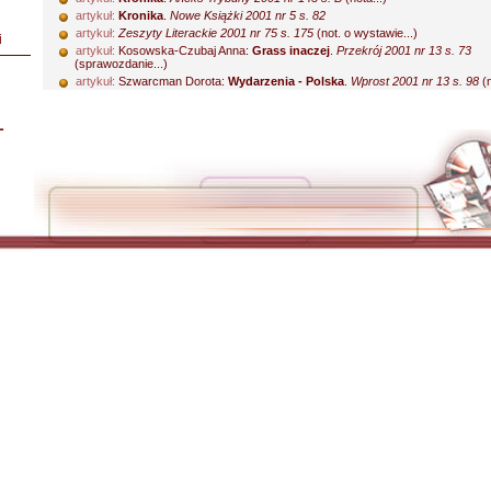
artykuł:
Kronika
.
Nowe Książki 2001 nr 5 s. 82
artykuł:
Zeszyty Literackie 2001 nr 75 s. 175
(not. o wystawie...)
i
artykuł:
Kosowska-Czubaj Anna:
Grass inaczej
.
Przekrój 2001 nr 13 s. 73
(sprawozdanie...)
artykuł:
Szwarcman Dorota:
Wydarzenia - Polska
.
Wprost 2001 nr 13 s. 98
(n
L