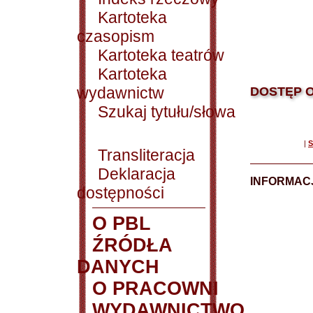
Kartoteka
czasopism
Kartoteka teatrów
Kartoteka
wydawnictw
DOSTĘP O
Szukaj tytułu/słowa
|
S
Transliteracja
Deklaracja
INFORMACJ
dostępności
O PBL
ŹRÓDŁA
DANYCH
O PRACOWNI
WYDAWNICTWO