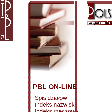
PBL ON-LINE
Spis działów
Indeks nazwisk
Indeks rzeczowy