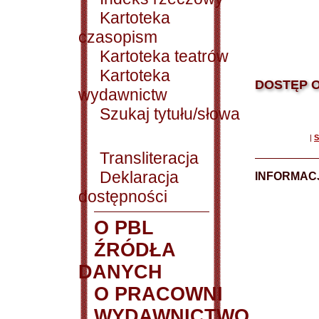
Kartoteka
czasopism
Kartoteka teatrów
Kartoteka
DOSTĘP O
wydawnictw
Szukaj tytułu/słowa
|
S
Transliteracja
Deklaracja
INFORMACJ
dostępności
O PBL
ŹRÓDŁA
DANYCH
O PRACOWNI
WYDAWNICTWO