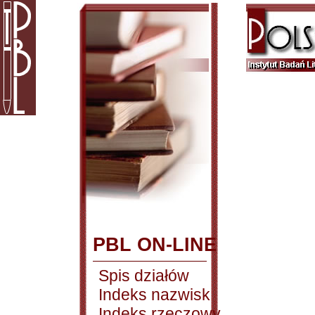
PBL ON-LINE
Spis działów
Indeks nazwisk
Indeks rzeczowy