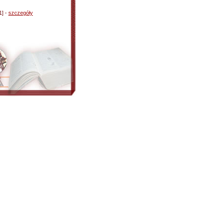
1] -
szczegóły