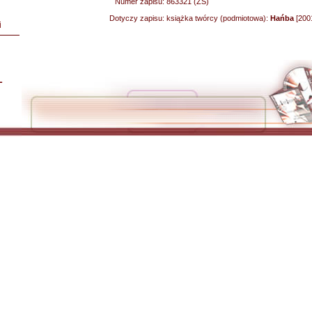
Numer zapisu:
863321 (ZS)
Dotyczy zapisu:
książka twórcy (podmiotowa):
Hańba
[200
i
L