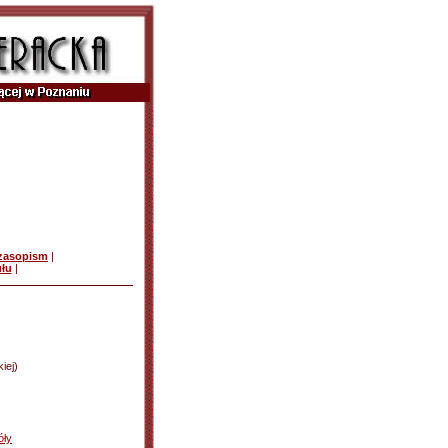
czasopism
|
ułu
|
iej)
)
óły