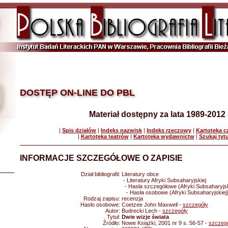
DOSTĘP ON-LINE DO PBL
Materiał dostępny za lata 1989-2012
|
Spis działów
|
Indeks nazwisk
|
Indeks rzeczowy
|
Kartoteka 
|
Kartoteka teatrów
|
Kartoteka wydawnictw
|
Szukaj tyt
INFORMACJE SZCZEGÓŁOWE O ZAPISIE
Dział bibliografii:
Literatury obce
- Literatury Afryki Subsaharyjskiej
- Hasła szczegółowe (Afryki Subsaharyjsk
- Hasła osobowe (Afryki Subsaharyjskiej
Rodzaj zapisu:
recenzja
Hasło osobowe:
Coetzee John Maxwell -
szczegóły
Autor:
Budrecki Lech -
szczegóły
Tytuł:
Dwie wizje świata
Źródło:
Nowe Książki, 2001 nr 9 s. 56-57 -
szczeg