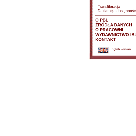
Transliteracja
Deklaracja dostępnośc
O PBL
ŹRÓDŁA DANYCH
O PRACOWNI
WYDAWNICTWO IB
KONTAKT
English version