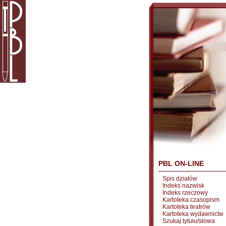
PBL ON-LINE
Spis działów
Indeks nazwisk
Indeks rzeczowy
Kartoteka czasopism
Kartoteka teatrów
Kartoteka wydawnictw
Szukaj tytułu/słowa