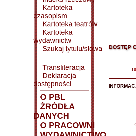
Kartoteka
czasopism
Kartoteka teatrów
Kartoteka
wydawnictw
DOSTĘP O
Szukaj tytułu/słowa
Transliteracja
|
S
Deklaracja
dostępności
INFORMACJ
O PBL
ŹRÓDŁA
DANYCH
O PRACOWNI
WYDAWNICTWO