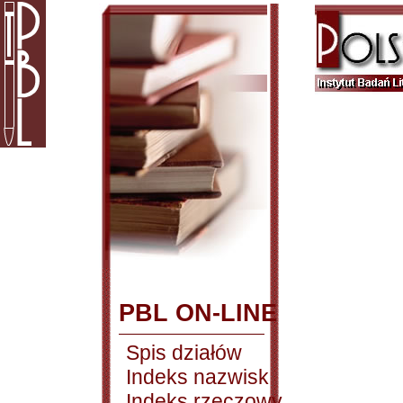
PBL ON-LINE
Spis działów
Indeks nazwisk
Indeks rzeczowy