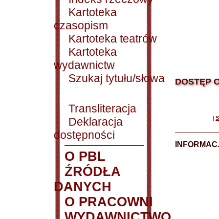
Kartoteka
czasopism
Kartoteka teatrów
Kartoteka
wydawnictw
Szukaj tytułu/słowa
DOSTĘP O
Transliteracja
|
S
Deklaracja
dostępności
INFORMACJ
O PBL
ŹRÓDŁA
DANYCH
O PRACOWNI
WYDAWNICTWO