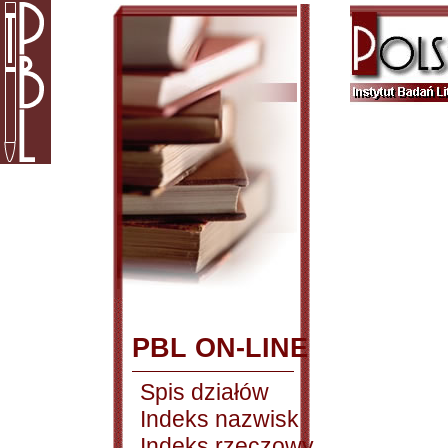
PBL ON-LINE
Spis działów
Indeks nazwisk
Indeks rzeczowy