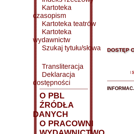
Kartoteka
czasopism
Kartoteka teatrów
Kartoteka
wydawnictw
Szukaj tytułu/słowa
DOSTĘP O
Transliteracja
|
S
Deklaracja
dostępności
INFORMACJ
O PBL
ŹRÓDŁA
DANYCH
O PRACOWNI
WYDAWNICTWO