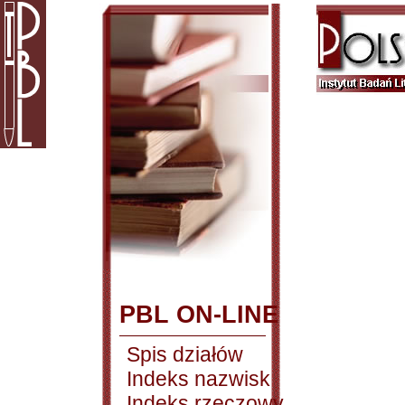
PBL ON-LINE
Spis działów
Indeks nazwisk
Indeks rzeczowy