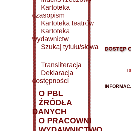
Kartoteka
czasopism
Kartoteka teatrów
Kartoteka
wydawnictw
Szukaj tytułu/słowa
DOSTĘP O
Transliteracja
|
S
Deklaracja
dostępności
INFORMACJ
O PBL
ŹRÓDŁA
DANYCH
O PRACOWNI
WYDAWNICTWO