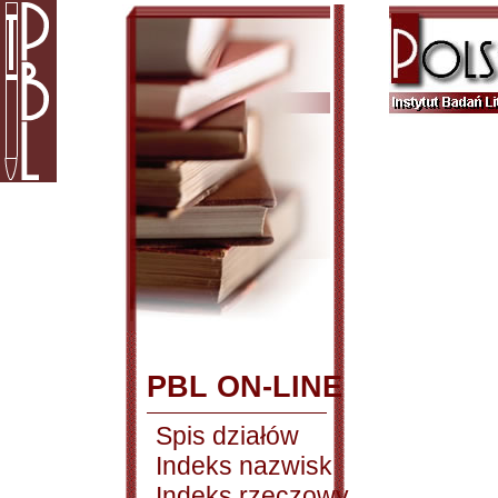
PBL ON-LINE
Spis działów
Indeks nazwisk
Indeks rzeczowy