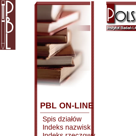
PBL ON-LINE
Spis działów
Indeks nazwisk
Indeks rzeczowy