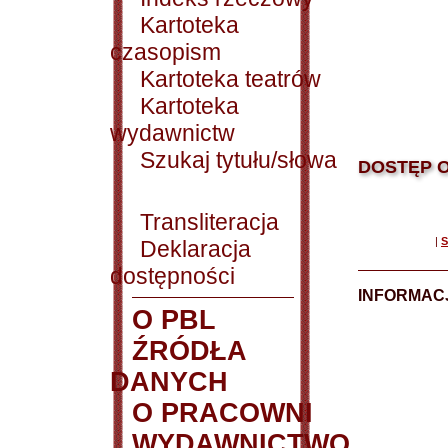
Kartoteka
czasopism
Kartoteka teatrów
Kartoteka
wydawnictw
Szukaj tytułu/słowa
DOSTĘP O
Transliteracja
|
S
Deklaracja
dostępności
INFORMACJ
O PBL
ŹRÓDŁA
DANYCH
O PRACOWNI
WYDAWNICTWO