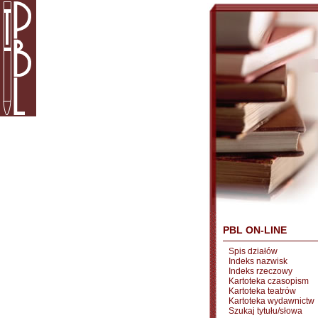
PBL ON-LINE
Spis działów
Indeks nazwisk
Indeks rzeczowy
Kartoteka czasopism
Kartoteka teatrów
Kartoteka wydawnictw
Szukaj tytułu/słowa