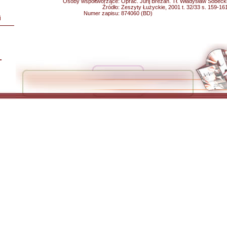
Osoby współtworzące:
Oprac. Jurij Brezan. Tł. Władysław Sobeck
Źródło:
Zeszyty Łużyckie, 2001 t. 32/33 s. 159-16
Numer zapisu:
874060 (BD)
i
L