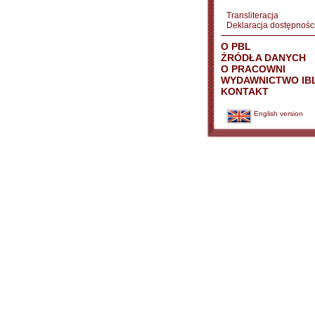
Transliteracja
Deklaracja dostępnośc
O PBL
ŹRÓDŁA DANYCH
O PRACOWNI
WYDAWNICTWO IB
KONTAKT
English version