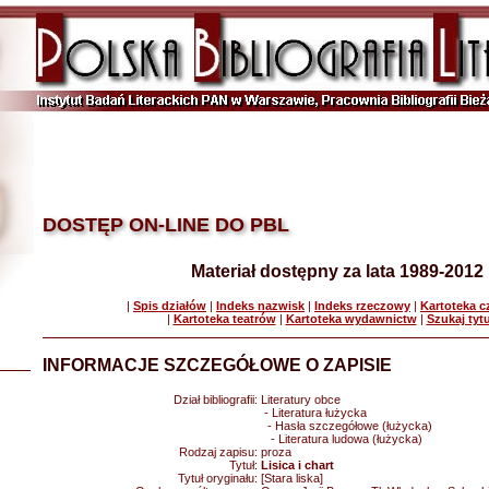
DOSTĘP ON-LINE DO PBL
Materiał dostępny za lata 1989-2012
|
Spis działów
|
Indeks nazwisk
|
Indeks rzeczowy
|
Kartoteka 
|
Kartoteka teatrów
|
Kartoteka wydawnictw
|
Szukaj tyt
INFORMACJE SZCZEGÓŁOWE O ZAPISIE
Dział bibliografii:
Literatury obce
- Literatura łużycka
- Hasła szczegółowe (łużycka)
- Literatura ludowa (łużycka)
Rodzaj zapisu:
proza
Tytuł:
Lisica i chart
Tytuł oryginału:
[Stara liska]