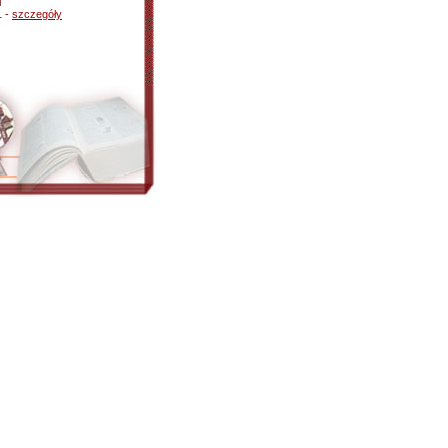
i
1 -
szczegóły