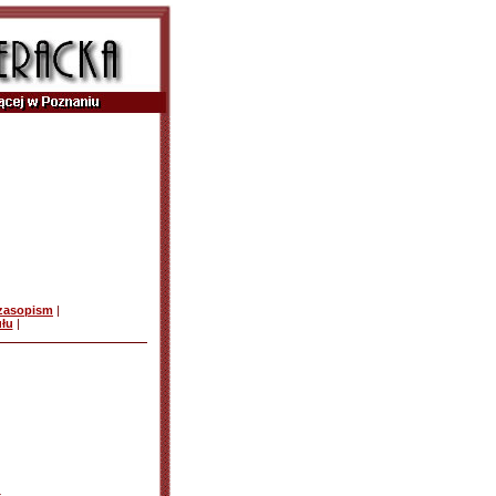
czasopism
|
ułu
|