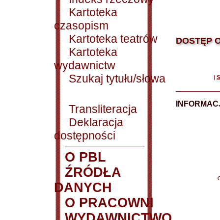
Kartoteka
czasopism
Kartoteka teatrów
DOSTĘP O
Kartoteka
wydawnictw
Szukaj tytułu/słowa
|
S
INFORMACJ
Transliteracja
Deklaracja
dostępności
O PBL
ŹRÓDŁA
DANYCH
O PRACOWNI
WYDAWNICTWO