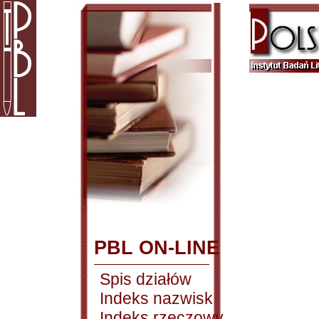
PBL ON-LINE
Spis działów
Indeks nazwisk
Indeks rzeczowy