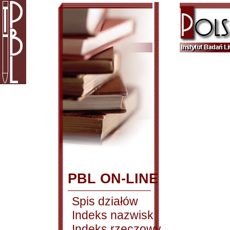
PBL ON-LINE
Spis działów
Indeks nazwisk
Indeks rzeczowy