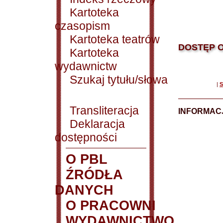
Kartoteka
czasopism
Kartoteka teatrów
DOSTĘP O
Kartoteka
wydawnictw
Szukaj tytułu/słowa
|
S
Transliteracja
INFORMACJ
Deklaracja
dostępności
O PBL
ŹRÓDŁA
DANYCH
O PRACOWNI
WYDAWNICTWO