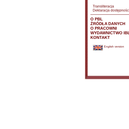
Transliteracja
Deklaracja dostępnośc
O PBL
ŹRÓDŁA DANYCH
O PRACOWNI
WYDAWNICTWO IB
KONTAKT
English version