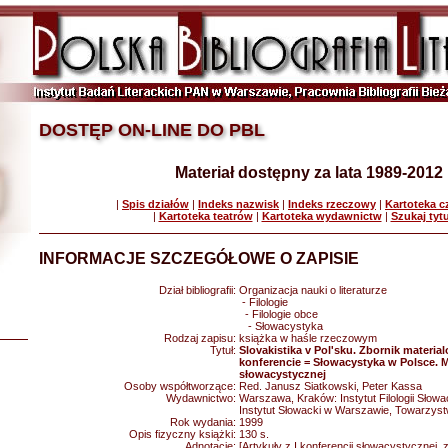
DOSTĘP ON-LINE DO PBL
Materiał dostępny za lata 1989-2012
|
Spis działów
|
Indeks nazwisk
|
Indeks rzeczowy
|
Kartoteka 
|
Kartoteka teatrów
|
Kartoteka wydawnictw
|
Szukaj tyt
INFORMACJE SZCZEGÓŁOWE O ZAPISIE
Dział bibliografii:
Organizacja nauki o literaturze
- Filologie
- Filologie obce
- Słowacystyka
Rodzaj zapisu:
książka w haśle rzeczowym
Tytuł:
Slovakistika v Pol'sku. Zbornik materialo
konferencie = Słowacystyka w Polsce. Ma
słowacystycznej
Osoby współtworzące:
Red. Janusz Siatkowski, Peter Kassa
Wydawnictwo:
Warszawa, Kraków: Instytut Filologii Sło
Instytut Słowacki w Warszawie, Towarzys
Rok wydania:
1999
Opis fizyczny książki:
130 s.
Adnotacje:
[Artykuły z I konferencji słowacystycznej,