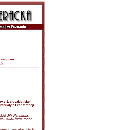
czasopism
|
ułu
|
v z 1. slovakistickej
teriały z I konferencji
wackiej UW Warszawa,
two Słowaków w Polsce
 zorganizowanej w dniach