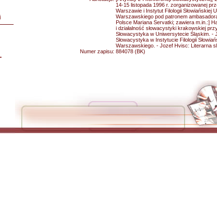
14-15 listopada 1996 r. zorganizowanej prz
Warszawie i Instytut Filologii Słowiańskiej 
Warszawskiego pod patronem ambasadora 
i
Polsce Mariana Servatki; zawiera m.in.:] H
i działalność słowacystyki krakowskiej prz
Słowacystyka w Uniwersytecie Śląskim. - 
Słowacystyka w Instytucie Filologii Słowiań
Warszawskiego. - Jozef Hvisc: Literarna sl
Numer zapisu:
884078 (BK)
L