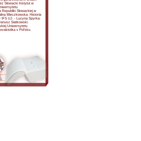
ez Słowacki Instytut w
Uniwersytetu
Republiki Słowackiej w
alina Mieczkowska: Historia
y IFS UJ. - Lucyna Spyrka:
Janusz Siatkowski:
skiej Uniwersytetu
ovakistika v Pol'sku.