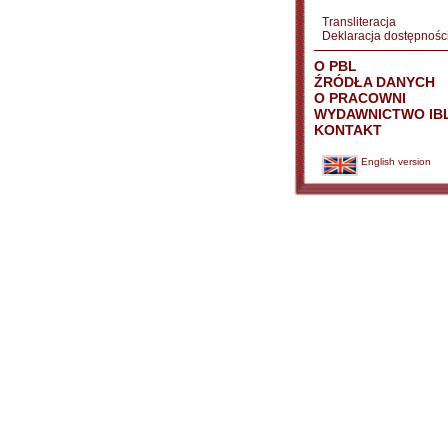
Transliteracja
Deklaracja dostępnośc
O PBL
ŹRÓDŁA DANYCH
O PRACOWNI
WYDAWNICTWO IB
KONTAKT
English version