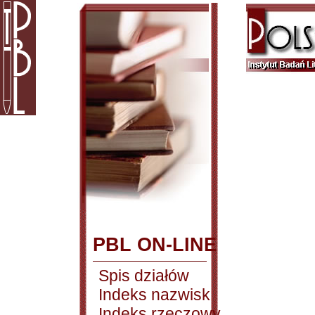
PBL ON-LINE
Spis działów
Indeks nazwisk
Indeks rzeczowy