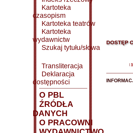
Kartoteka
czasopism
Kartoteka teatrów
Kartoteka
wydawnictw
DOSTĘP O
Szukaj tytułu/słowa
Transliteracja
|
S
Deklaracja
dostępności
INFORMACJ
O PBL
ŹRÓDŁA
DANYCH
O PRACOWNI
WYDAWNICTWO