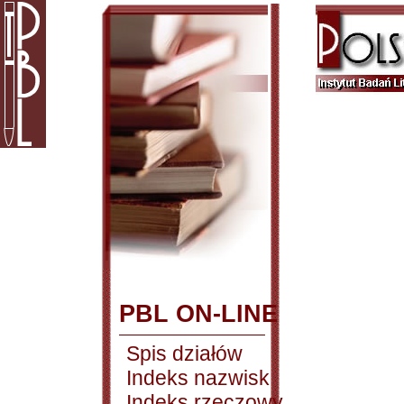
PBL ON-LINE
Spis działów
Indeks nazwisk
Indeks rzeczowy