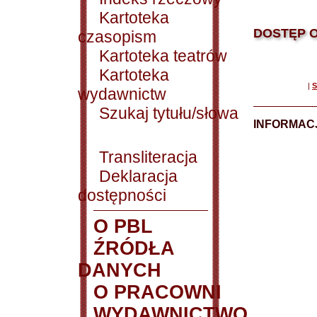
Kartoteka
DOSTĘP O
czasopism
Kartoteka teatrów
Kartoteka
|
S
wydawnictw
Szukaj tytułu/słowa
INFORMACJ
Transliteracja
Deklaracja
dostępności
O PBL
ŹRÓDŁA
DANYCH
O PRACOWNI
WYDAWNICTWO