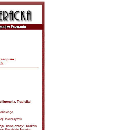
czasopism
|
ułu
|
lligencija. Tradicija i
lońskiego
iej Uniwersytetu
dycja i nowe czasy", Kraków
ury Rosyjskiej Instytutu