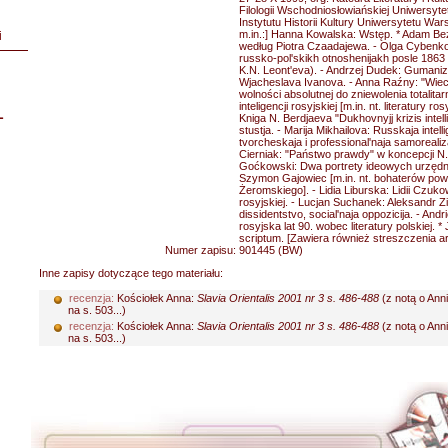
Filologii Wschodniosłowiańskiej Uniwersytet
Instytutu Historii Kultury Uniwersytetu Wa
m.in.:] Hanna Kowalska: Wstęp. * Adam Bez
i
według Piotra Czaadajewa. - Olga Cybenko: 
russko-pol'skikh otnoshenijakh posle 1863 
K.N. Leont'eva). - Andrzej Dudek: Gumanizm
Wjacheslava Ivanova. - Anna Raźny: "Wiec
wolności absolutnej do zniewolenia totalit
inteligencji rosyjskiej [m.in. nt. literatury ro
L
Kniga N. Berdjaeva "Dukhovnyjj krizis intelli
stustja. - Marija Mikhailova: Russkaja intel
tvorcheskaja i professional'naja samorealiz
Cierniak: "Państwo prawdy" w koncepcji N.
Goćkowski: Dwa portrety ideowych urzędni
Szymon Gajowiec [m.in. nt. bohaterów powi
Żeromskiego]. - Lidia Liburska: Lidii Czukows
rosyjskiej. - Lucjan Suchanek: Aleksandr Zin
dissidentstvo, social'naja oppozicija. - Andri
rosyjska lat 90. wobec literatury polskiej. 
scriptum. [Zawiera również streszczenia ar
Numer zapisu:
901445 (BW)
Inne zapisy dotyczące tego materiału:
recenzja:
Kościołek Anna:
Slavia Orientalis 2001 nr 3 s. 486-488
(z notą o Ann
na s. 503...)
recenzja:
Kościołek Anna:
Slavia Orientalis 2001 nr 3 s. 486-488
(z notą o Ann
na s. 503...)