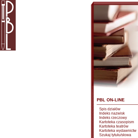
PBL ON-LINE
Spis działów
Indeks nazwisk
Indeks rzeczowy
Kartoteka czasopism
Kartoteka teatrów
Kartoteka wydawnictw
Szukaj tytułu/słowa