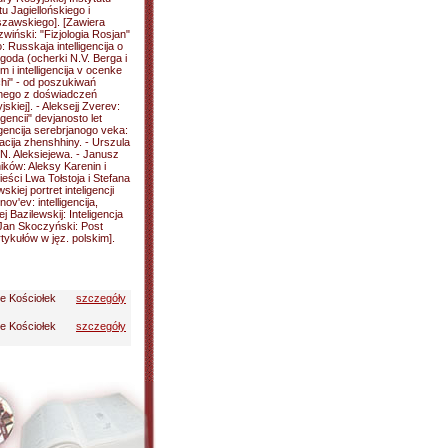
u Jagiellońskiego i
rszawskiego]. [Zawiera
wiński: "Fizjologia Rosjan"
Russkaja intelligencija o
goda (ocherki N.V. Berga i
 i intelligencija v ocenke
hi" - od poszukiwań
arnego z doświadczeń
syjskiej]. - Aleksejj Zverev:
gencii" devjanosto let
ligencija serebrjanogo veka:
acija zhenshhiny. - Urszula
N. Aleksiejewa. - Janusz
ków: Aleksy Karenin i
eści Lwa Tołstoja i Stefana
kiej portret inteligencji
ov'ev: intelligencija,
ej Bazilewskij: Inteligencja
* Jan Skoczyński: Post
tykułów w jęz. polskim].
ie Kościołek
szczegóły
ie Kościołek
szczegóły