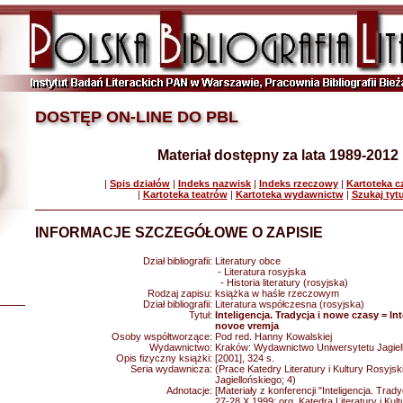
DOSTĘP ON-LINE DO PBL
Materiał dostępny za lata 1989-2012
|
Spis działów
|
Indeks nazwisk
|
Indeks rzeczowy
|
Kartoteka 
|
Kartoteka teatrów
|
Kartoteka wydawnictw
|
Szukaj tyt
INFORMACJE SZCZEGÓŁOWE O ZAPISIE
Dział bibliografii:
Literatury obce
- Literatura rosyjska
- Historia literatury (rosyjska)
Rodzaj zapisu:
książka w haśle rzeczowym
Dział bibliografii:
Literatura współczesna (rosyjska)
Tytuł:
Inteligencja. Tradycja i nowe czasy = Inte
novoe vremja
Osoby współtworzące:
Pod red. Hanny Kowalskiej
Wydawnictwo:
Kraków: Wydawnictwo Uniwersytetu Jagiel
Opis fizyczny książki:
[2001], 324 s.
Seria wydawnicza:
(Prace Katedry Literatury i Kultury Rosyjsk
Jagiellońskiego; 4)
Adnotacje:
[Materiały z konferencji "Inteligencja. Tra
27-28 X 1999; org. Katedra Literatury i Kult