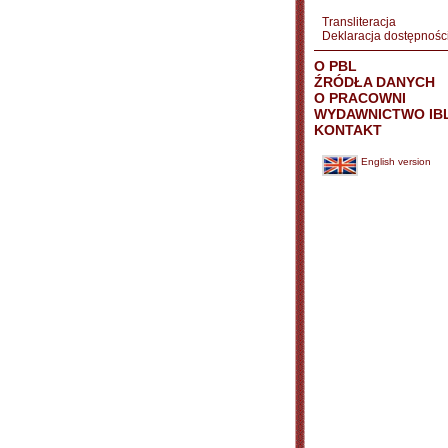
Transliteracja
Deklaracja dostępnośc
O PBL
ŹRÓDŁA DANYCH
O PRACOWNI
WYDAWNICTWO IB
KONTAKT
English version