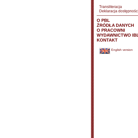
Transliteracja
Deklaracja dostępnośc
O PBL
ŹRÓDŁA DANYCH
O PRACOWNI
WYDAWNICTWO IB
KONTAKT
English version