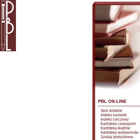
PBL ON-LINE
Spis działów
Indeks nazwisk
Indeks rzeczowy
Kartoteka czasopism
Kartoteka teatrów
Kartoteka wydawnictw
Szukaj tytułu/słowa