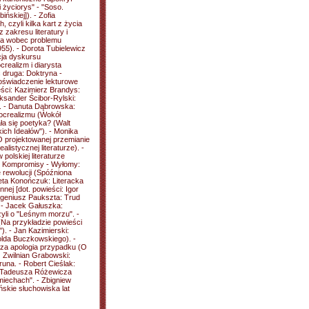
i życiorys" - "Soso.
ińskiej]). - Zofia
 czyli kilka kart z życia
 zakresu literatury i
ura wobec problemu
955). - Dorota Tubielewicz
cja dyskursu
crealizm i diarysta
 druga: Doktryna -
oświadczenie lekturowe
eści: Kazimierz Brandys:
ksander Ścibor-Rylski:
]. - Danuta Dąbrowska:
socrealizmu (Wokół
ła się poetyka? (Walt
kich Ideałów"). - Monika
O projektowanej przemianie
listycznej literaturze). -
polskiej literaturze
 - Kompromisy - Wyłomy:
e rewolucji (Spóźniona
eta Konończuk: Literacka
nej [dot. powieści: Igor
ugeniusz Paukszta: Trud
. - Jacek Gałuszka:
li o "Leśnym morzu". -
(Na przykładzie powieści
). - Jan Kazimierski:
olda Buczkowskiego). -
za apologia przypadku (O
z Zwilnian Grabowski:
una. - Robert Cieślak:
: Tadeusza Różewicza
miechach". - Zbigniew
skie słuchowiska lat