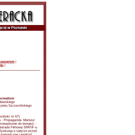
czasopism
|
ułu
|
socrealizm
ałowskiego
ytetu Szczecińskiego
ciński; nr 67)
ra - Propaganda: Mariusz
rowadzenie do tematu). -
- Narada Filmowa SPATiF-u.
 (Dyskusja o satyrze przed
i kanoniczne i apokryf