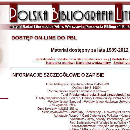
DOSTĘP ON-LINE DO PBL
Materiał dostępny za lata 1989-2012
|
Spis działów
|
Indeks nazwisk
|
Indeks rzeczowy
|
Kartoteka 
|
Kartoteka teatrów
|
Kartoteka wydawnictw
|
Szukaj tyt
INFORMACJE SZCZEGÓŁOWE O ZAPISIE
Dział bibliografii:
Literatura polska 1945-1989
- Ogólne (1945-1989)
Rodzaj zapisu:
książka w haśle rzeczowym
Tytuł:
Presja i ekspresja. Zjazd szczeciński i 
Osoby współtworzące:
Pod red. Danuty Dąbrowskiej i Piotra Mich
Wydawnictwo:
Szczecin: Wydawnictwo Naukowe Uniwers
Rok wydania:
2002
Opis fizyczny książki:
386 s.
Seria wydawnicza:
(Materiały, Konferencje / Uniwersytet Szcze
Adnotacje:
Wstęp. * Część pierwsza: Polityka - Kultu
Zawodnik: Zjazdy, narady, konferencje (Wp
Piotr Zwierzchowski: W pięć lat po Wiśle 
- Karol Alichnowicz: "Miejsce dla kpiarza"
rokiem 1949). - Krzysztof Obremski: Księg