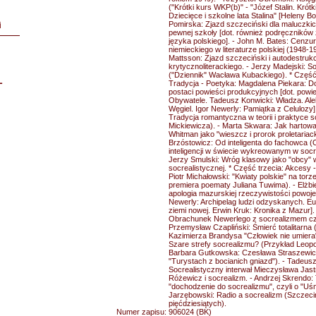
("Krótki kurs WKP(b)" - "Józef Stalin. Krótk
Dziecięce i szkolne lata Stalina" [Heleny Bob
Pomirska: Zjazd szczeciński dla maluczkich,
i
pewnej szkoły [dot. również podręczników z
języka polskiego]. - John M. Bates: Cenz
niemieckiego w literaturze polskiej (1948-1
Mattsson: Zjazd szczeciński i autodestruk
krytycznoliterackiego. - Jerzy Madejski: So
("Dziennik" Wacława Kubackiego). * Część
L
Tradycja - Poetyka: Magdalena Piekara: D
postaci powieści produkcyjnych [dot. powi
Obywatele. Tadeusz Konwicki: Władza. Ale
Węgiel. Igor Newerly: Pamiątka z Celulozy
Tradycja romantyczna w teorii i praktyce 
Mickiewicza). - Marta Skwara: Jak hartowa
Whitman jako "wieszcz i prorok proletariac
Brzóstowicz: Od inteligenta do fachowca (
inteligencji w świecie wykreowanym w socrea
Jerzy Smulski: Wróg klasowy jako "obcy" w 
socrealistycznej. * Część trzecia: Akcesy
Piotr Michałowski: "Kwiaty polskie" na torz
premiera poematy Juliana Tuwima). - Elżbi
apologia mazurskiej rzeczywistości powojen
Newerly: Archipelag ludzi odzyskanych. E
ziemi nowej. Erwin Kruk: Kronika z Mazur]
Obrachunek Newerlego z socrealizmem czy
Przemysław Czapliński: Śmierć totalitarna 
Kazimierza Brandysa "Człowiek nie umiera"
Szare strefy socrealizmu? (Przykład Leop
Barbara Gutkowska: Czesława Straszewic
"Turystach z bocianich gniazd"). - Tadeus
Socrealistyczny interwał Mieczysława Jastr
Różewicz i socrealizm. - Andrzej Skrendo
"dochodzenie do socrealizmu", czyli o "Uś
Jarzębowski: Radio a socrealizm (Szczeciń
pięćdziesiątych).
Numer zapisu:
906024 (BK)