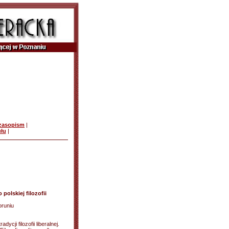
czasopism
|
ułu
|
polskiej filozofii
oruniu
cji filozofii liberalnej.