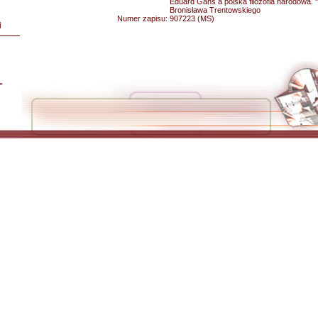
Eduard Gans a polska filozofia narodowa. "F
Bronisława Trentowskiego
Numer zapisu:
907223 (MS)
i
L