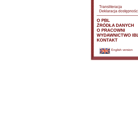
Transliteracja
Deklaracja dostępnośc
O PBL
ŹRÓDŁA DANYCH
O PRACOWNI
WYDAWNICTWO IB
KONTAKT
English version