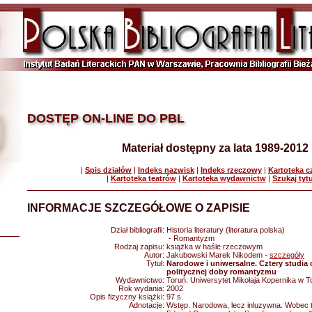
DOSTĘP ON-LINE DO PBL
Materiał dostępny za lata 1989-2012
|
Spis działów
|
Indeks nazwisk
|
Indeks rzeczowy
|
Kartoteka 
|
Kartoteka teatrów
|
Kartoteka wydawnictw
|
Szukaj tyt
INFORMACJE SZCZEGÓŁOWE O ZAPISIE
Dział bibliografii:
Historia literatury (literatura polska)
- Romantyzm
Rodzaj zapisu:
książka w haśle rzeczowym
Autor:
Jakubowski Marek Nikodem -
szczegóły
Tytuł:
Narodowe i uniwersalne. Cztery studia o 
politycznej doby romantyzmu
Wydawnictwo:
Toruń: Uniwersytet Mikołaja Kopernika w T
Rok wydania:
2002
Opis fizyczny książki:
97 s.
Adnotacje:
Wstęp. Narodowa, lecz inluzywna. Wobec trady