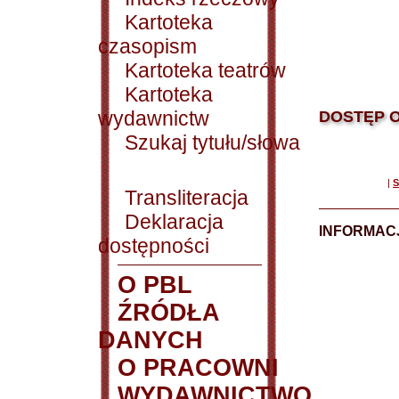
Kartoteka
czasopism
Kartoteka teatrów
Kartoteka
wydawnictw
DOSTĘP O
Szukaj tytułu/słowa
|
S
Transliteracja
Deklaracja
INFORMACJ
dostępności
O PBL
ŹRÓDŁA
DANYCH
O PRACOWNI
WYDAWNICTWO