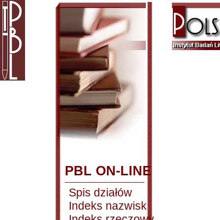
PBL ON-LINE
Spis działów
Indeks nazwisk
Indeks rzeczowy