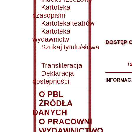
Kartoteka
czasopism
Kartoteka teatrów
Kartoteka
wydawnictw
DOSTĘP O
Szukaj tytułu/słowa
Transliteracja
|
S
Deklaracja
dostępności
INFORMACJ
O PBL
ŹRÓDŁA
DANYCH
O PRACOWNI
WYDAWNICTWO