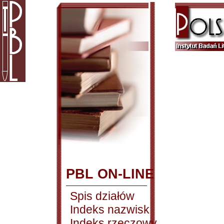
PBL ON-LINE
Spis działów
Indeks nazwisk
Indeks rzeczowy