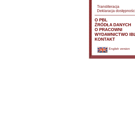
Transliteracja
Deklaracja dostępnośc
O PBL
ŹRÓDŁA DANYCH
O PRACOWNI
WYDAWNICTWO IB
KONTAKT
English version