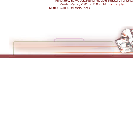
Adnotacje:
nt. współczesnej recepcji literatury romant
Źródło:
Życie, 2001 nr 150 s. 16 -
szczegóły
Numer zapisu:
917048 (KAR)
i
L