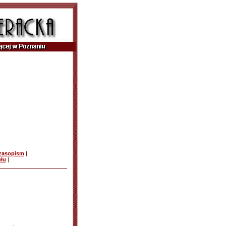
czasopism
|
ułu
|