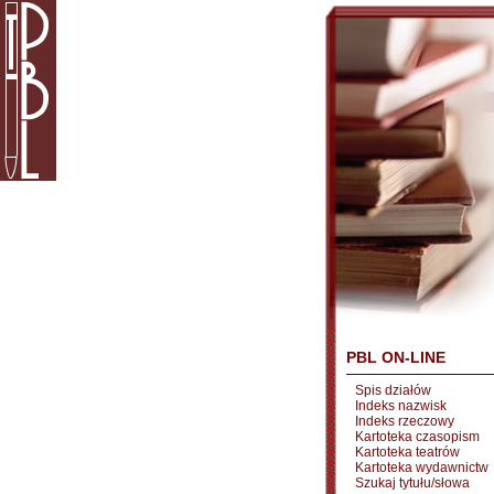
PBL ON-LINE
Spis działów
Indeks nazwisk
Indeks rzeczowy
Kartoteka czasopism
Kartoteka teatrów
Kartoteka wydawnictw
Szukaj tytułu/słowa