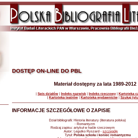
DOSTĘP ON-LINE DO PBL
Materiał dostępny za lata 1989-2012
|
Spis działów
|
Indeks nazwisk
|
Indeks rzeczowy
|
Kartoteka 
|
Kartoteka teatrów
|
Kartoteka wydawnictw
|
Szukaj tyt
INFORMACJE SZCZEGÓŁOWE O ZAPISIE
Dział bibliografii:
Historia literatury (literatura polska)
- Romantyzm
Rodzaj zapisu:
artykuł w haśle rzeczowym
Autor:
Legutko Ryszard -
szczegóły
Tytuł:
Polska szkoła i koniec romantyzmu