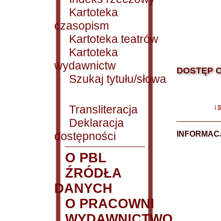
Kartoteka
czasopism
Kartoteka teatrów
Kartoteka
wydawnictw
DOSTĘP O
Szukaj tytułu/słowa
Transliteracja
|
S
Deklaracja
dostępności
INFORMACJ
O PBL
ŹRÓDŁA
DANYCH
O PRACOWNI
WYDAWNICTWO