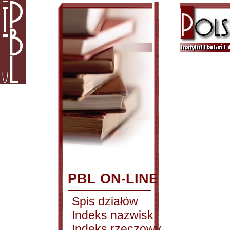
PBL ON-LINE
Spis działów
Indeks nazwisk
Indeks rzeczowy