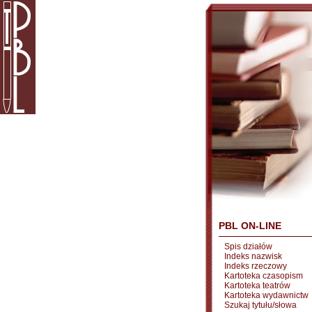
PBL ON-LINE
Spis działów
Indeks nazwisk
Indeks rzeczowy
Kartoteka czasopism
Kartoteka teatrów
Kartoteka wydawnictw
Szukaj tytułu/słowa