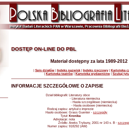
DOSTĘP ON-LINE DO PBL
Materiał dostępny za lata 1989-2012
|
Spis działów
|
Indeks nazwisk
|
Indeks rzeczowy
|
Kartoteka 
|
Kartoteka teatrów
|
Kartoteka wydawnictw
|
Szukaj tyt
INFORMACJE SZCZEGÓŁOWE O ZAPISIE
Dział bibliografii:
Literatury obce
- Literatura niemiecka
- Hasła szczegółowe (niemiecka)
- Hasła osobowe (niemiecka)
Rodzaj zapisu:
artykuł o imprezie
Hasło osobowe:
Grass Guenter -
szczegóły
Tytuł:
Kronika
Adnotacje:
nota
Źródło:
Aneks Trybuny, 2001 nr 143 s. B -
szczegó
Numer zapisu:
918292 (AW)