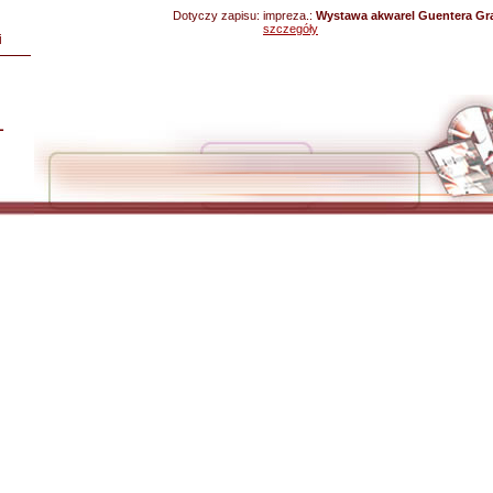
Dotyczy zapisu:
impreza.:
Wystawa akwarel Guentera Gra
szczegóły
i
L