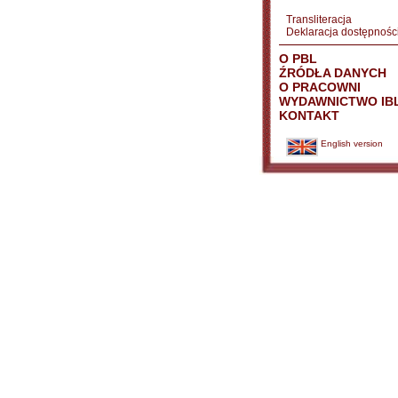
Transliteracja
Deklaracja dostępnośc
O PBL
ŹRÓDŁA DANYCH
O PRACOWNI
WYDAWNICTWO IB
KONTAKT
English version