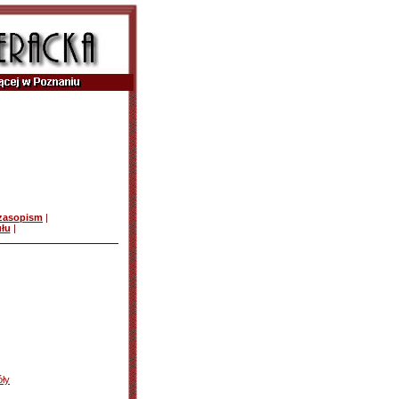
czasopism
|
ułu
|
ły