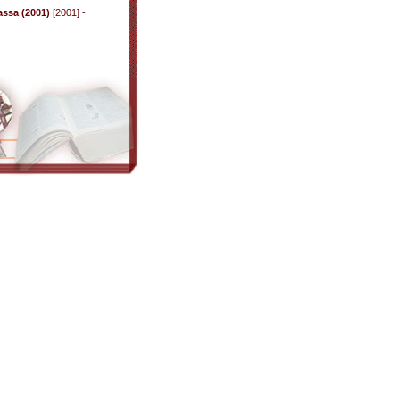
ssa (2001)
[2001] -