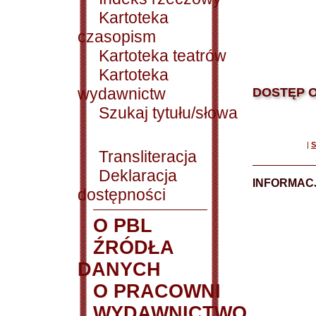
Kartoteka
czasopism
Kartoteka teatrów
Kartoteka
wydawnictw
DOSTĘP O
Szukaj tytułu/słowa
|
S
Transliteracja
Deklaracja
INFORMACJ
dostępności
O PBL
ŹRÓDŁA
DANYCH
O PRACOWNI
WYDAWNICTWO