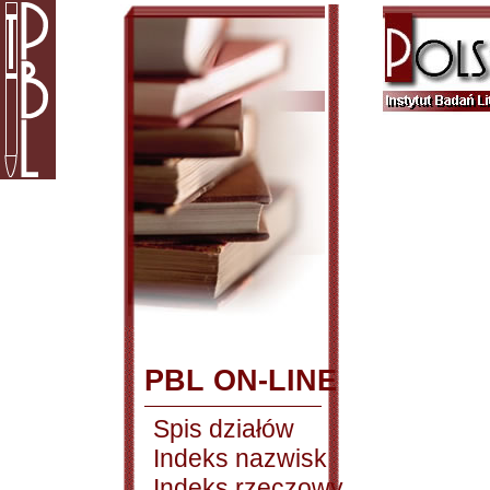
PBL ON-LINE
Spis działów
Indeks nazwisk
Indeks rzeczowy