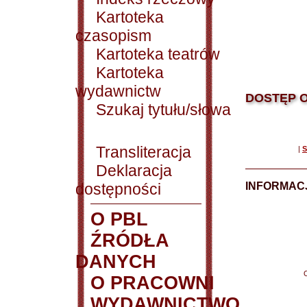
Kartoteka
czasopism
Kartoteka teatrów
Kartoteka
wydawnictw
DOSTĘP O
Szukaj tytułu/słowa
Transliteracja
|
S
Deklaracja
dostępności
INFORMACJ
O PBL
ŹRÓDŁA
DANYCH
O PRACOWNI
WYDAWNICTWO