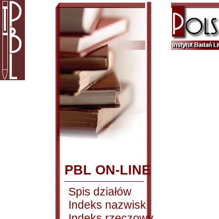
PBL ON-LINE
Spis działów
Indeks nazwisk
Indeks rzeczowy