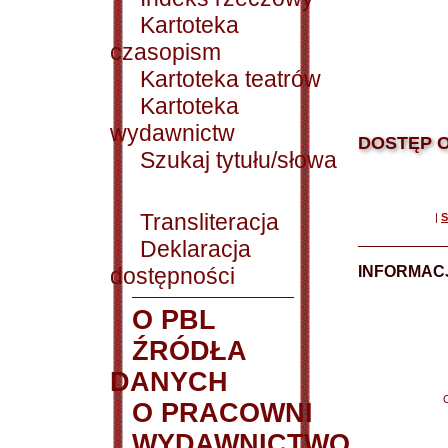
Kartoteka
czasopism
Kartoteka teatrów
Kartoteka
wydawnictw
DOSTĘP O
Szukaj tytułu/słowa
Transliteracja
|
S
Deklaracja
dostępności
INFORMACJ
O PBL
ŹRÓDŁA
DANYCH
O PRACOWNI
WYDAWNICTWO