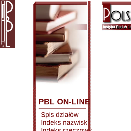
PBL ON-LINE
Spis działów
Indeks nazwisk
Indeks rzeczowy