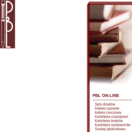
PBL ON-LINE
Spis działów
Indeks nazwisk
Indeks rzeczowy
Kartoteka czasopism
Kartoteka teatrów
Kartoteka wydawnictw
Szukaj tytułu/słowa