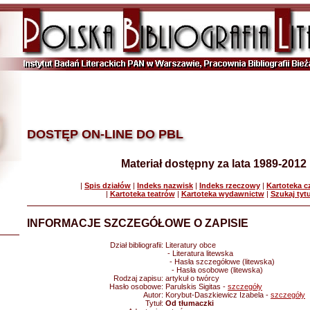
DOSTĘP ON-LINE DO PBL
Materiał dostępny za lata 1989-2012
|
Spis działów
|
Indeks nazwisk
|
Indeks rzeczowy
|
Kartoteka 
|
Kartoteka teatrów
|
Kartoteka wydawnictw
|
Szukaj tyt
INFORMACJE SZCZEGÓŁOWE O ZAPISIE
Dział bibliografii:
Literatury obce
- Literatura litewska
- Hasła szczegółowe (litewska)
- Hasła osobowe (litewska)
Rodzaj zapisu:
artykuł o twórcy
Hasło osobowe:
Parulskis Sigitas -
szczegóły
Autor:
Korybut-Daszkiewicz Izabela -
szczegóły
Tytuł:
Od tłumaczki