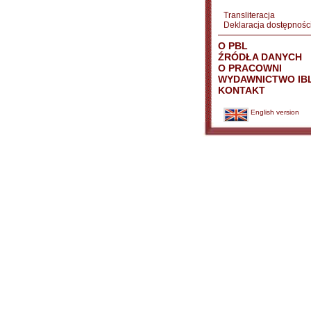
Transliteracja
Deklaracja dostępnośc
O PBL
ŹRÓDŁA DANYCH
O PRACOWNI
WYDAWNICTWO IB
KONTAKT
English version