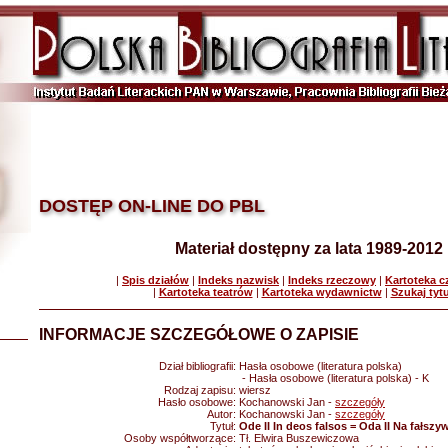
DOSTĘP ON-LINE DO PBL
Materiał dostępny za lata 1989-2012
|
Spis działów
|
Indeks nazwisk
|
Indeks rzeczowy
|
Kartoteka 
|
Kartoteka teatrów
|
Kartoteka wydawnictw
|
Szukaj tyt
INFORMACJE SZCZEGÓŁOWE O ZAPISIE
Dział bibliografii:
Hasła osobowe (literatura polska)
- Hasła osobowe (literatura polska) - K
Rodzaj zapisu:
wiersz
Hasło osobowe:
Kochanowski Jan -
szczegóły
Autor:
Kochanowski Jan -
szczegóły
Tytuł:
Ode II In deos falsos = Oda II Na fałsz
Osoby współtworzące:
Tł. Elwira Buszewiczowa