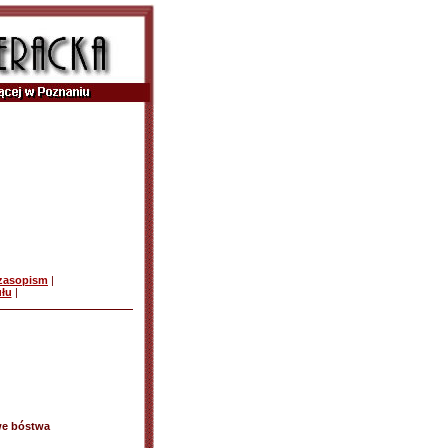
czasopism
|
ułu
|
ywe bóstwa