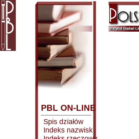
PBL ON-LINE
Spis działów
Indeks nazwisk
Indeks rzeczowy