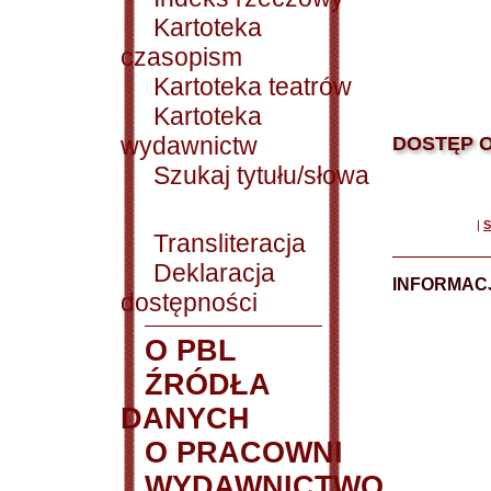
Kartoteka
czasopism
Kartoteka teatrów
Kartoteka
wydawnictw
DOSTĘP O
Szukaj tytułu/słowa
|
S
Transliteracja
Deklaracja
INFORMACJ
dostępności
O PBL
ŹRÓDŁA
DANYCH
O PRACOWNI
WYDAWNICTWO