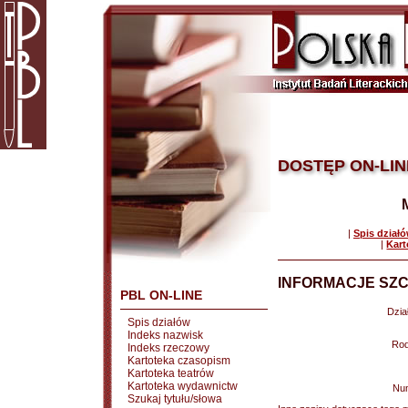
DOSTĘP ON-LIN
|
Spis dział
|
Kart
INFORMACJE SZC
PBL ON-LINE
Dział
Spis działów
Indeks nazwisk
Rod
Indeks rzeczowy
Kartoteka czasopism
Kartoteka teatrów
Kartoteka wydawnictw
Nu
Szukaj tytułu/słowa