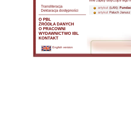
Inne zapisy dotyczące tego m
Transliteracja
artykuł:
(ŁAN):
Fundac
Deklaracja dostępności
artykuł:
Paluch Janusz
O PBL
ŹRÓDŁA DANYCH
O PRACOWNI
WYDAWNICTWO IBL
KONTAKT
English version